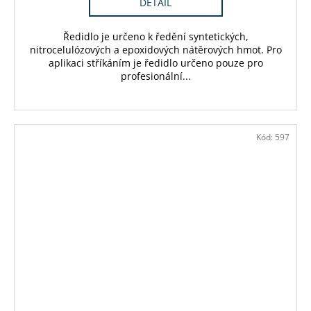
DETAIL
Ředidlo je určeno k ředění syntetických,
nitrocelulózových a epoxidových nátěrových hmot. Pro
aplikaci stříkáním je ředidlo určeno pouze pro
profesionální...
Kód:
597