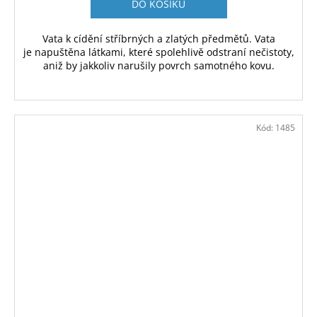
DO KOŠÍKU
Vata k cídění stříbrných a zlatých předmětů. Vata
je napuštěna látkami, které spolehlivě odstraní nečistoty,
aniž by jakkoliv narušily povrch samotného kovu.
Kód:
1485