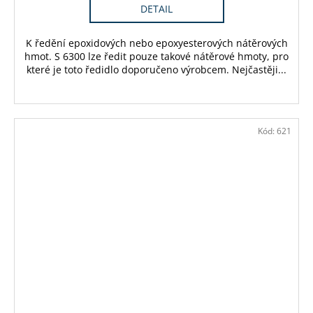
DETAIL
K ředění epoxidových nebo epoxyesterových nátěrových
hmot. S 6300 lze ředit pouze takové nátěrové hmoty, pro
které je toto ředidlo doporučeno výrobcem. Nejčastěji...
Kód:
621