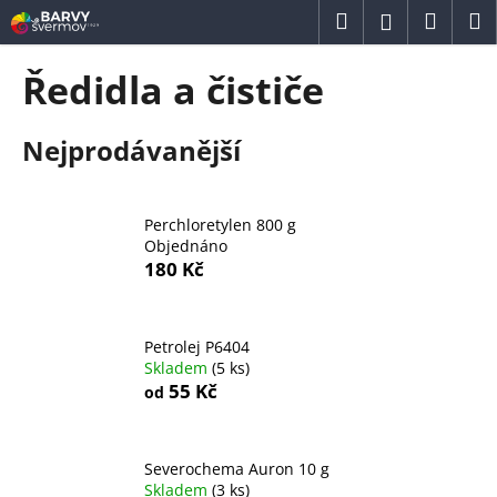
K
Přejít
Hledat
Náku
M
Přihlášení
na
o
obsah
Zpět
Zpět
košík
š
Ředidla a čističe
í
C
k
Nejprodávanější
o
p
o
Perchloretylen 800 g
t
Objednáno
ř
180 Kč
e
b
u
Petrolej P6404
Skladem
(5 ks)
j
55 Kč
od
e
t
e
Severochema Auron 10 g
n
Skladem
(3 ks)