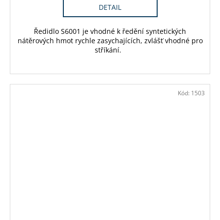
DETAIL
Ředidlo S6001 je vhodné k ředění syntetických
nátěrových hmot rychle zasychajících, zvlášť vhodné pro
stříkání.
Kód:
1503