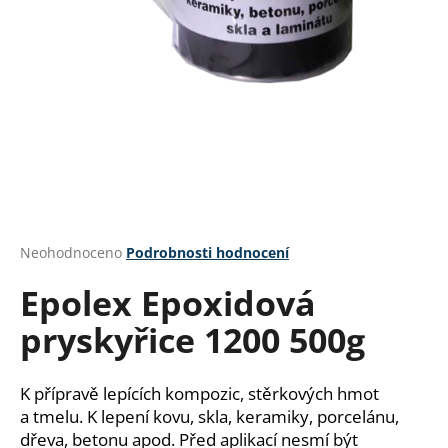
a
j
í
t
?
HLEDAT
Průměrné
Neohodnoceno
Podrobnosti hodnocení
hodnocení
Epolex Epoxidová
produktu
je
D
pryskyřice 1200 500g
0,0
o
z
p
5
o
hvězdiček.
K přípravě lepících kompozic, stěrkových hmot
r
a tmelu. K lepení kovu, skla, keramiky, porcelánu,
u
dřeva, betonu apod. Před aplikací nesmí být