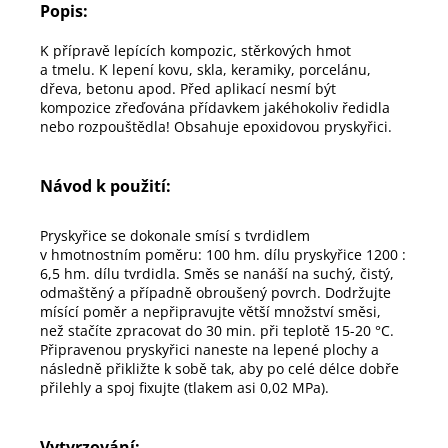
Popis:
K přípravě lepících kompozic, stěrkových hmot
a tmelu. K lepení kovu, skla, keramiky, porcelánu,
dřeva, betonu apod. Před aplikací nesmí být
kompozice zřeďována přídavkem jakéhokoliv ředidla
nebo rozpouštědla! Obsahuje epoxidovou pryskyřici.
Návod k použití:
Pryskyřice se dokonale smísí s tvrdidlem
v hmotnostním poměru: 100 hm. dílu pryskyřice 1200 :
6,5 hm. dílu tvrdidla. Směs se nanáší na suchý, čistý,
odmaštěný a případně obroušený povrch. Dodržujte
mísící poměr a nepřipravujte větší množství směsi,
než stačíte zpracovat do 30 min. při teplotě 15-20 °C.
Připravenou pryskyřici naneste na lepené plochy a
následně přikližte k sobě tak, aby po celé délce dobře
přilehly a spoj fixujte (tlakem asi 0,02 MPa).
Vytvrzování: