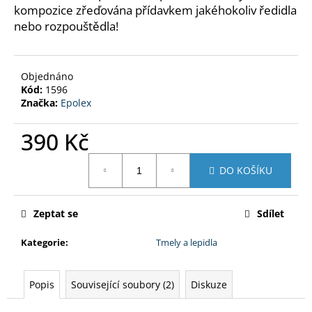
č
kompozice zřeďována přídavkem jakéhokoliv ředidla
u
nebo rozpouštědla!
j
e
m
Objednáno
e
Kód:
1596
Značka:
Epolex
MOTIP
ZÁKLADNÍ
390 Kč
BARVA
SPREJ
Měrná
500
DO KOŠÍKU
cena:
ML
250
Kč
Zeptat se
Sdílet
Kategorie
:
Tmely a lepidla
Popis
Související soubory (2)
Diskuze