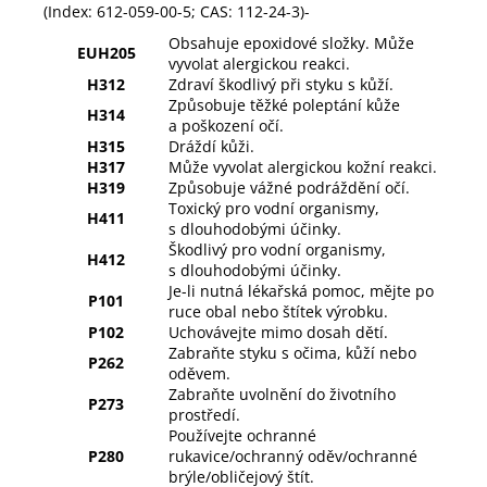
(Index: 612-059-00-5; CAS: 112-24-3)-
Obsahuje epoxidové složky. Může
EUH205
vyvolat alergickou reakci.
H312
Zdraví škodlivý při styku s kůží.
Způsobuje těžké poleptání kůže
H314
a poškození očí.
H315
Dráždí kůži.
H317
Může vyvolat alergickou kožní reakci.
H319
Způsobuje vážné podráždění očí.
Toxický pro vodní organismy,
H411
s dlouhodobými účinky.
Škodlivý pro vodní organismy,
H412
s dlouhodobými účinky.
Je-li nutná lékařská pomoc, mějte po
P101
ruce obal nebo štítek výrobku.
P102
Uchovávejte mimo dosah dětí.
Zabraňte styku s očima, kůží nebo
P262
oděvem.
Zabraňte uvolnění do životního
P273
prostředí.
Používejte ochranné
P280
rukavice/ochranný oděv/ochranné
brýle/obličejový štít.