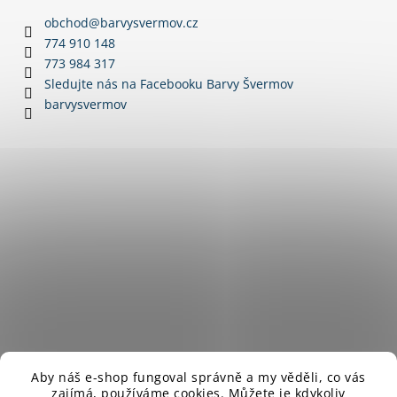
a
obchod
@
barvysvermov.cz
t
774 910 148
í
773 984 317
Sledujte nás na Facebooku Barvy Švermov
barvysvermov
Aby náš e-shop fungoval správně a my věděli, co vás
zajímá,
používáme cookies. Můžete je kdykoliv