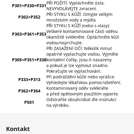
PŘI POŽITÍ: Vypláchněte ústa.
P301+P330+P331
NEVYVOLÁVEJTE zvracení.
PŘI STYKU S KŮŽÍ: Omyjte velkým
P302+P352
množstvím vody a mýdla
PŘI STYKU S KŮŽÍ (nebo s vlasy):
Veškeré kontaminované části oděvu
P303+P361+P353
okamžitě svlékněte. Opláchněte kůži
vodou/osprchujte.
PŘI ZASAŽENÍ OČÍ: Několik minut
opatrně vyplachujte vodou. Vyjměte
P305+P351+P338
kontaktní čočky, jsou-li nasazeny
a pokud je lze vyjmout snadno.
Pokračujte ve vyplachování.
Při podráždění kůže nebo vyrážce:
P333+P313
Vyhledejte lékařskou pomoc/ošetření.
Kontaminovaný oděv svlékněte
P362+P364
a před opětovným použitím vyperte.
Odstraňte obsah/obal dle instrukcí
P501
na výrobku.
Z
á
Kontakt
p