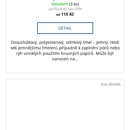
Skladem
(3 ks)
od 95,04 Kč bez DPH
115 Kč
od
DETAIL
Dvousložkový, polyesterový, stěrkový tmel – jemný. Hodí
sek jemnějšímu tmelení, případně k zaplnění pórů nebo
rýh vzniklých použitím brusných papírů. Může být
nanesen na...
Kód:
864/BIL