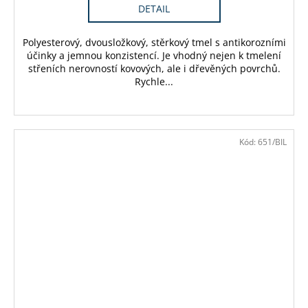
DETAIL
Polyesterový, dvousložkový, stěrkový tmel s antikorozními
účinky a jemnou konzistencí. Je vhodný nejen k tmelení
střeních nerovností kovových, ale i dřevěných povrchů.
Rychle...
Kód:
651/BIL