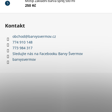
Motip Základní barva sprej 500 ml
250 Kč
Z
á
Kontakt
p
a
obchod
@
barvysvermov.cz
t
774 910 148
í
773 984 317
Sledujte nás na Facebooku Barvy Švermov
barvysvermov