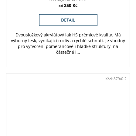
250 Kč
od
DETAIL
Dvousložkový akrylátový lak HS prémiové kvality. Má
výborný lesk, vynikající rozliv a rychlé schnutí. Je vhodný
pro vytvoření pomerančové i hladké struktury na
částečné i...
Kód:
879/0-2