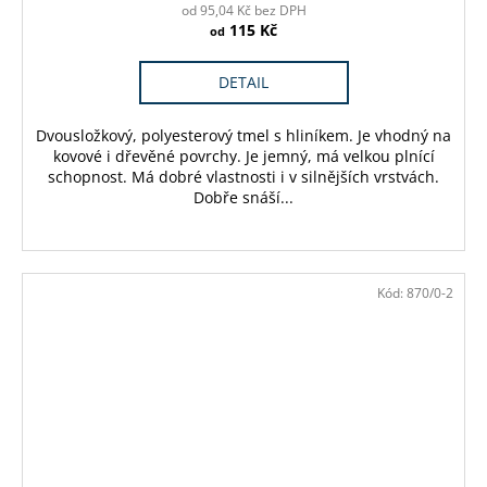
od 95,04 Kč bez DPH
115 Kč
od
DETAIL
Dvousložkový, polyesterový tmel s hliníkem. Je vhodný na
kovové i dřevěné povrchy. Je jemný, má velkou plnící
schopnost. Má dobré vlastnosti i v silnějších vrstvách.
Dobře snáší...
Kód:
870/0-2