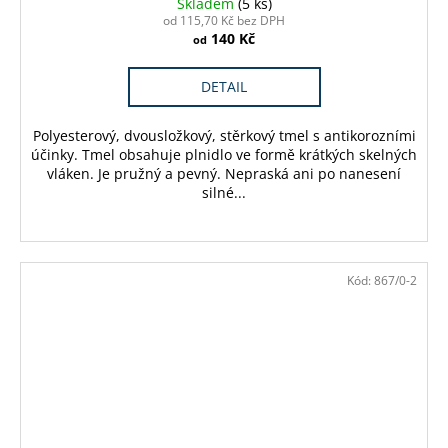
Skladem
(5 ks)
od 115,70 Kč bez DPH
140 Kč
od
DETAIL
Polyesterový, dvousložkový, stěrkový tmel s antikorozními
účinky. Tmel obsahuje plnidlo ve formě krátkých skelných
vláken. Je pružný a pevný. Nepraská ani po nanesení
silné...
Kód:
867/0-2