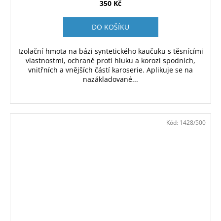
350 Kč
DO KOŠÍKU
Izolační hmota na bázi syntetického kaučuku s těsnícími
vlastnostmi, ochraně proti hluku a korozi spodních,
vnitřních a vnějších částí karoserie. Aplikuje se na
nazákladované...
Kód:
1428/500