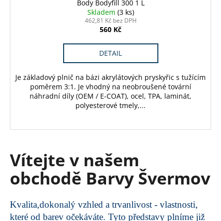
Body Bodyfill 300 1 L
Skladem
(3 ks)
462,81 Kč bez DPH
560 Kč
DETAIL
Je základový plnič na bázi akrylátových pryskyřic s tužícím
poměrem 3:1. Je vhodný na neobroušené tovární
náhradní díly (OEM / E-COAT), ocel, TPA, laminát,
polyesterové tmely,...
Vítejte v našem
obchodě Barvy Švermov
Kvalita,dokonalý vzhled a trvanlivost - vlastnosti,
které od barev očekáváte. Tyto představy plníme již