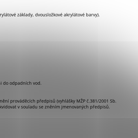
rylátové základy, dvousložkové akrylátové barvy).
i do odpadních vod.
znění prováděcích předpisů (vyhlášky MŽP č.381/2001 Sb.
ikvidovat v souladu se zněním jmenovaných předpisů.