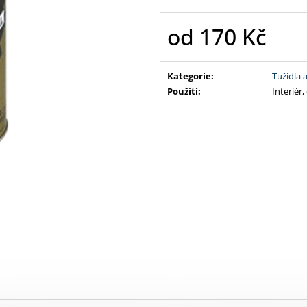
500G
180 Kč
390 Kč
od
170 Kč
Měrná
cena:
Kategorie
:
Tužidla a
Použití
:
Interiér,