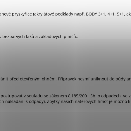
tanové pryskyřice (akrylátové podklady např. BODY 3+1, 4+1, 5+1, ak
, bezbarvých laků a základových plničů..
ránit před otevřeným ohněm. Přípravek nesmí uniknout do půdy an
no postupovat v souladu se zákonem č.185/2001 Sb. o odpadech, ve 
ch nakládání s odpady). Zbytky našich nátěrových hmot je možno l