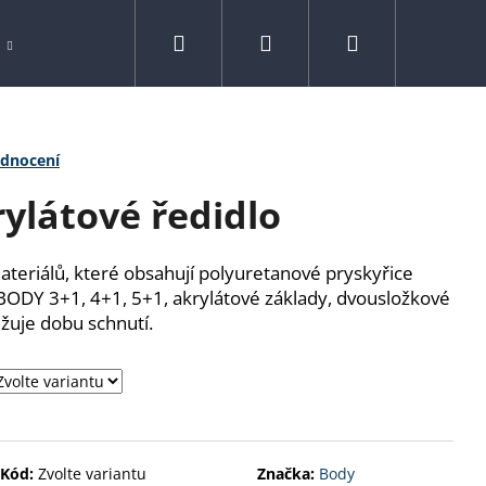
Hledat
Přihlášení
Nákupní
Spreje
Drogerie
Kontakty
Značk
košík
odnocení
ylátové ředidlo
materiálů, které obsahují polyuretanové pryskyřice
 BODY 3+1, 4+1, 5+1, akrylátové základy, dvousložkové
žuje dobu schnutí.
N 800 G
Kód:
Zvolte variantu
Značka:
Body