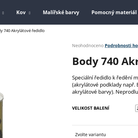
Kov
Malířské barvy
Pomocný materiál
y 740 Akrylátové ředidlo
Co potřebujete najít?
Průměrné
Neohodnoceno
Podrobnosti h
hodnocení
Body 740 Akr
produktu
HLEDAT
je
0,0
z
Speciální ředidlo k ředění 
5
Doporučujeme
(akrylátové podklady např.
hvězdiček.
akrylátové barvy). Neprodlu
VELIKOST BALENÍ
EPOLEX EPOXIDOVÁ PRYSKYŘICE 1200
PERCHLORETYLE
Zvolte variantu