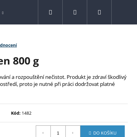
Hledat
Přihlášení
Nákupní
Spreje
Drogerie
Kontakty
Značk
košík
odnocení
en 800 g
vání a rozpouštění nečistot. Produkt je zdraví škodlivý
ostředí, proto je nutné při práci dodržovat platné
Kód:
1482
N 800 G
DO KOŠÍKU