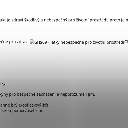
dukt je zdraví škodlivý a nebezpečný pro životní prostředí, proto j
ečné pro zdraví
G
nky.
okyny pro bezpečné zacházení a neporozuměli jim.
nné brýle/obličejový štít.
kařskou pomoc/ošetření.