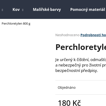
Kov
Malířské barvy
Pomocný materiál
Perchloretylen 800 g
Co potřebujete najít?
Průměrné
Neohodnoceno
Podrobnosti h
hodnocení
Perchloretyl
produktu
HLEDAT
je
0,0
z
Je určený k čištění, odmašťo
5
Doporučujeme
a nebezpečný pro životní pr
hvězdiček.
bezpečnostní předpisy.
Objednáno
180 Kč
EPOLEX EPOXIDOVÁ PRYSKYŘICE 1200
PERCHLORETYLE