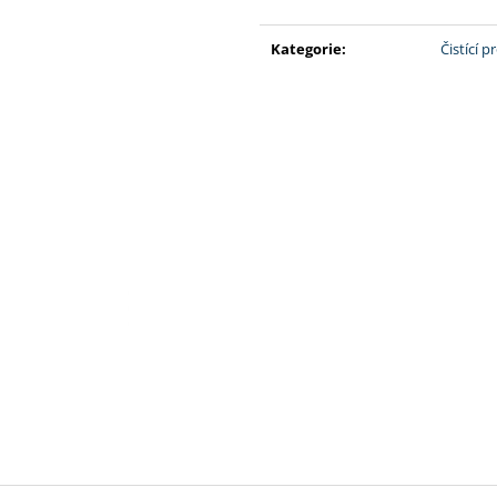
500G
180 Kč
Měrná
390 Kč
cena:
Kategorie
:
Čistící 