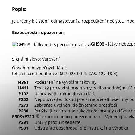
Popis:
Je určený k čištění, odmašťování a rozpouštění nečistot. Pro
Bezpečnostní upozornění
GHS08 - látky nebezp
Signální slovo: Varování
Obsah nebezpečných látek
tetrachlorethen (Index: 602-028-00-4; CAS: 127-18-4).
H351
Podezření na vyvolání rakoviny.
H411
Toxický pro vodní organismy, s dlouhodobými úči
P102
Uchovávejte mimo dosah dětí.
P202
Nepoužívejte, dokud jste si nepřečetli všechny p
P273
Zabraňte uvolnění do životního prostředí.
P280
Používejte ochranné rukavice/ochranný oděv/ochra
P308+P313
PŘI expozici nebo podezření na ni: Vyhledejte lé
P391
Uniklý produkt seberte.
P501
Odstraňte obsah/obal dle instrukcí na výrobku.