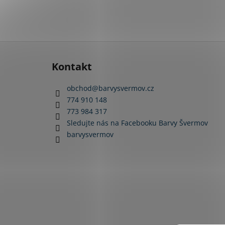
Z
á
Kontakt
p
a
obchod
@
barvysvermov.cz
t
774 910 148
í
773 984 317
Sledujte nás na Facebooku Barvy Švermov
barvysvermov