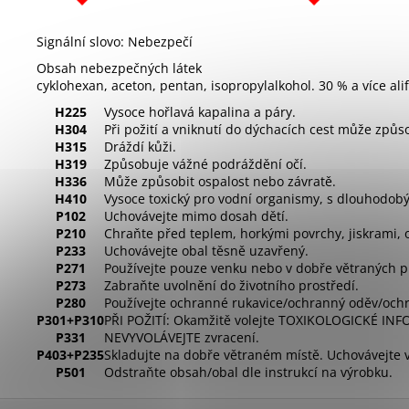
Signální slovo: Nebezpečí
Obsah nebezpečných látek
cyklohexan, aceton, pentan, isopropylalkohol. 30 % a více ali
H225
Vysoce hořlavá kapalina a páry.
H304
Při požití a vniknutí do dýchacích cest může způso
H315
Dráždí kůži.
H319
Způsobuje vážné podráždění očí.
H336
Může způsobit ospalost nebo závratě.
H410
Vysoce toxický pro vodní organismy, s dlouhodobý
P102
Uchovávejte mimo dosah dětí.
P210
Chraňte před teplem, horkými povrchy, jiskrami, 
P233
Uchovávejte obal těsně uzavřený.
P271
Používejte pouze venku nebo v dobře větraných p
P273
Zabraňte uvolnění do životního prostředí.
P280
Používejte ochranné rukavice/ochranný oděv/ochra
P301+P310
PŘI POŽITÍ: Okamžitě volejte TOXIKOLOGICKÉ INF
P331
NEVYVOLÁVEJTE zvracení.
P403+P235
Skladujte na dobře větraném místě. Uchovávejte 
P501
Odstraňte obsah/obal dle instrukcí na výrobku.