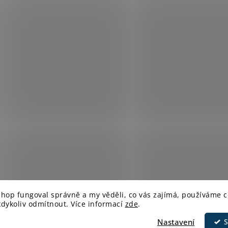
shop fungoval správně a my věděli, co vás zajímá,
používáme c
kdykoliv odmítnout.
Více informací
zde
.
hrazena.
Upravit nastavení cookies
Nastavení
S