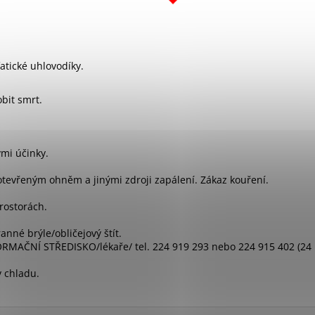
fatické uhlovodíky.
bit smrt.
mi účinky.
otevřeným ohněm a jinými zdroji zapálení. Zákaz kouření.
rostorách.
nné brýle/obličejový štít.
ORMAČNÍ STŘEDISKO/lékaře/ tel. 224 919 293 nebo 224 915 402 (24
v chladu.