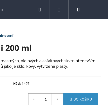
Hledat
Přihlášení
Nákupní
Spreje
Drogerie
Kontakty
Značk
košík
odnocení
i 200 ml
ní mastných, olejových a asfaltových skvrn především
álů jako je sklo, kovy, vytvrzené plasty.
Kód:
1497
DO KOŠÍKU
N 800 G