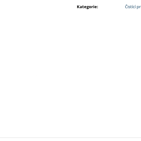
500G
cena:
180 Kč
Kategorie
:
Čistící 
390 Kč