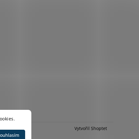
ookies.
Vytvořil Shoptet
ouhlasím