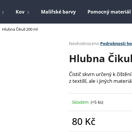
Kov
Malířské barvy
Pomocný materiál
Hlubna Čikuli 200 ml
Co potřebujete najít?
Průměrné
Neohodnoceno
Podrobnosti h
hodnocení
Hlubna Čikul
produktu
HLEDAT
je
0,0
z
Čistič skvrn určený k čiště
5
Doporučujeme
z textilíí, ale i jiných materi
hvězdiček.
Skladem
(>5 ks)
80 Kč
EPOLEX EPOXIDOVÁ PRYSKYŘICE 1200
PERCHLORETYLE
Měrná