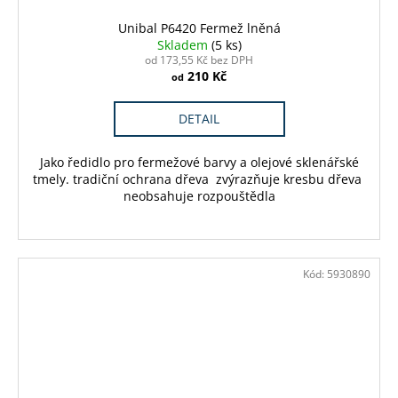
Unibal P6420 Fermež lněná
Skladem
(5 ks)
od 173,55 Kč bez DPH
210 Kč
od
DETAIL
Jako ředidlo pro fermežové barvy a olejové sklenářské
tmely. tradiční ochrana dřeva zvýrazňuje kresbu dřeva
neobsahuje rozpouštědla
Kód:
5930890