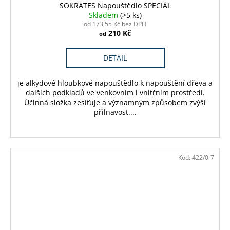
SOKRATES Napouštědlo SPECIÁL
Skladem
(>5 ks)
od 173,55 Kč bez DPH
210 Kč
od
DETAIL
je alkydové hloubkové napouštědlo k napouštění dřeva a
dalších podkladů ve venkovním i vnitřním prostředí.
Účinná složka zesíťuje a významným způsobem zvýší
přilnavost....
Kód:
422/0-7