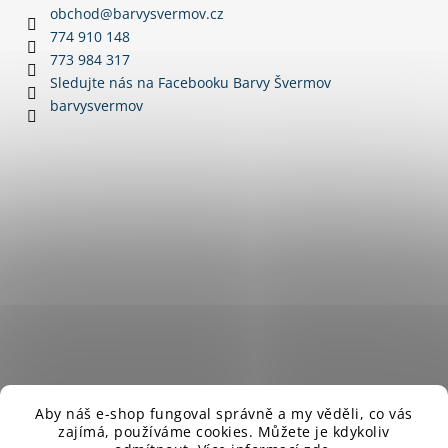
a
a
obchod
@
barvysvermov.cz
c
t
774 910 148
í
í
773 984 317
p
Sledujte nás na Facebooku Barvy Švermov
r
barvysvermov
v
k
y
v
ý
p
i
s
u
Aby náš e-shop fungoval správně a my věděli, co vás
zajímá,
používáme cookies. Můžete je kdykoliv