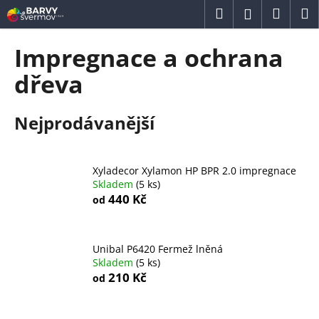
K
Přejít
Hledat
Náku
M
Přihlášení
na
o
obsah
Zpět
Zpět
košík
š
Impregnace a ochrana
í
C
dřeva
k
o
p
Nejprodávanější
o
t
ř
Xyladecor Xylamon HP BPR 2.0 impregnace
e
Skladem
(5 ks)
440 Kč
od
b
u
j
Unibal P6420 Fermež lněná
e
Skladem
(5 ks)
210 Kč
t
od
e
n