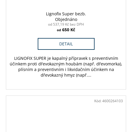
Lignofix Super bezb.
Objednáno
od 537,19 Kč bez DPH
650 Kč
od
DETAIL
LIGNOFIX SUPER je kapalný přípravek s preventivním
účinkem proti dřevokazným houbám (např. dřevomorka),
plísním a preventivním i likvidačním účinkem na
dřevokazný hmyz (např....
Kód:
4600264103