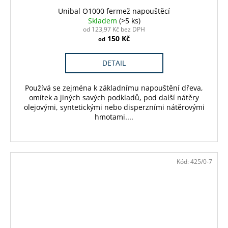
Unibal O1000 fermež napouštěcí
Skladem
(>5 ks)
od 123,97 Kč bez DPH
150 Kč
od
DETAIL
Používá se zejména k základnímu napouštění dřeva,
omítek a jiných savých podkladů, pod další nátěry
olejovými, syntetickými nebo disperzními nátěrovými
hmotami....
Kód:
425/0-7