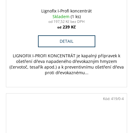
Lignofix I-Profi koncentrát
Skladem
(1 ks)
od 197,52 Kč bez DPH
239 Kč
od
DETAIL
LIGNOFIX I-PROFI KONCENTRÁT je kapalný přípravek k
ošetření dřeva napadeného dřevokazným hmyzem
(červotoč, tesařík apod.) a k preventivnímu ošetření dřeva
proti dřevokaznému...
Kód:
419/0-4