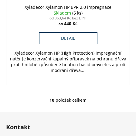
Xyladecor Xylamon HP BPR 2.0 impregnace
Skladem
(5 ks)
od 363,64 Kč bez DPH
440 Kč
od
DETAIL
Xyladecor Xylamon HP (High Protection) impregnační
nátěr je konzervační kapalný přípravek na ochranu dřeva
proti hnilobě způsobené houbou basidiomycetes a proti
modrání dřeva....
10
položek celkem
O
v
Z
l
á
á
Kontakt
d
p