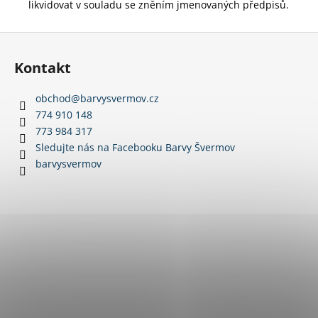
likvidovat v souladu se zněním jmenovaných předpisů.
Z
á
Kontakt
p
a
obchod
@
barvysvermov.cz
t
774 910 148
í
773 984 317
Sledujte nás na Facebooku Barvy Švermov
barvysvermov