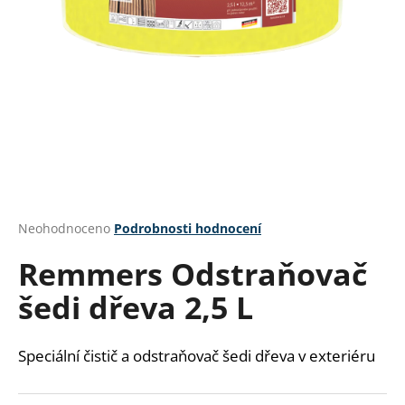
a
j
í
t
?
HLEDAT
Průměrné
Neohodnoceno
Podrobnosti hodnocení
hodnocení
Remmers Odstraňovač
produktu
je
D
šedi dřeva 2,5 L
0,0
o
z
p
5
o
hvězdiček.
Speciální čistič a odstraňovač šedi dřeva v exteriéru
r
u