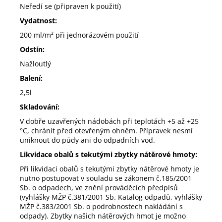
Neředí se (připraven k použití)
Vydatnost:
200 ml/m² při jednorázovém použití
Odstín:
Nažloutlý
Balení:
2,5l
Skladování:
V dobře uzavřených nádobách při teplotách +5 až +25
°
C, chránit před otevřeným ohněm. Přípravek nesmí
uniknout do půdy ani do odpadních vod.
Likvidace obalů s tekutými zbytky nátěrové hmoty:
Při likvidaci obalů s tekutými zbytky nátěrové hmoty je
nutno postupovat v souladu se zákonem č.185/2001
Sb. o odpadech, ve znění prováděcích předpisů
(vyhlášky MŽP č.381/2001 Sb. Katalog odpadů, vyhlášky
MŽP č.383/2001 Sb. o podrobnostech nakládání s
odpady). Zbytky našich nátěrových hmot je možno