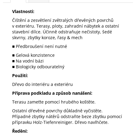
Vlastnosti:
Čištění a zesvětlení zvětralých dřevěných povrchů
v exteriéru. Terasy, ploty, zahradní nábytek a ostatní
stavební dílce. Účinně odstraňuje nečistoty, šedé
skvrny, zbytky koroze, řasy & mech
■ Předbroušení není nutné
■ Gelová konzistence
■ Na vodní bázi
■ Biologicky odbouratelný
Použití:
Dřevo do interiéru a exteriéru
Příprava podkladu a způsob nanášení:
Terasu zameťte pomocí hrubého koštěte.
Ostatní dřevěné povrchy důkladně vyčistěte.
Případné zbytky nátěrů odstraňte beze zbytku pomocí
přípravku Holz-Tiefenreiniger. Dřevo navlhčete.
Ředění: