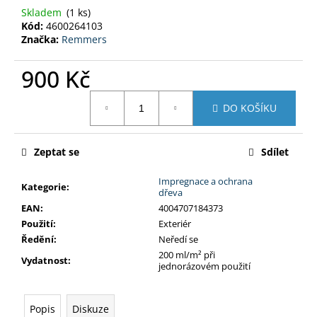
č
Skladem
(1 ks)
u
Kód:
4600264103
j
Značka:
Remmers
e
m
900 Kč
e
Měrná
DO KOŠÍKU
cena:
BODY
BODYSOFT
Zeptat se
Sdílet
125
Kč
Impregnace a ochrana
Kategorie
:
dřeva
EAN
:
4004707184373
Použití
:
Exteriér
Ředění
:
Neředí se
200 ml/m² při
Vydatnost
:
jednorázovém použití
Popis
Diskuze