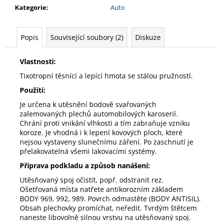
Kategorie
:
Auto
Popis
Související soubory (2)
Diskuze
Vlastnosti:
Tixotropní těsnící a lepící hmota se stálou pružností.
Použití:
Je určena k utěsnění bodově svařovaných
zalemovaných plechů automobilových karoserií.
Chrání proti vnikání vlhkosti a tím zabraňuje vzniku
koroze. Je vhodná i k lepení kovových ploch, které
nejsou vystaveny slunečnímu záření. Po zaschnutí je
přelakovatelná všemi lakovacími systémy.
Příprava podkladu a způsob nanášení:
Utěsňovaný spoj očistit, popř. odstranit rez.
Ošetřovaná místa natřete antikorozním základem
BODY 969, 992, 989. Povrch odmastěte (BODY ANTISIL).
Obsah plechovky promíchat, neředit. Tvrdým štětcem
naneste libovolně silnou vrstvu na utěsňovaný spoj.