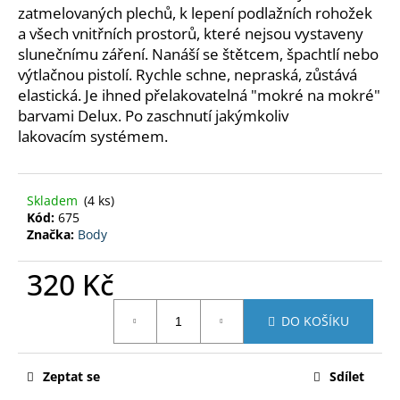
č
zatmelovaných plechů, k lepení podlažních rohožek
u
a všech
vnitřních prostorů, které nejsou vystaveny
j
slunečnímu záření.
Nanáší se štětcem, špachtlí nebo
e
výtlačnou pistolí. Rychle schne,
nepraská, zůstává
m
elastická. Je ihned přelakovatelná
"mokré na mokré"
e
barvami Delux. Po zaschnutí jakýmkoliv
lakovacím
systémem.
BARVY
ŠVERMOV
RAL
SPREJ
Skladem
(4 ks)
400
Kód:
675
ML
Značka:
Body
160
Kč
320 Kč
Měrná
DO KOŠÍKU
cena:
Zeptat se
Sdílet