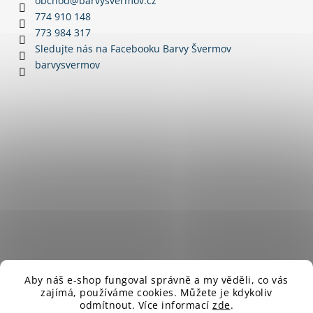
obchod
@
barvysvermov.cz
c
t
774 910 148
í
í
773 984 317
p
Sledujte nás na Facebooku Barvy Švermov
r
barvysvermov
v
k
y
v
ý
p
i
s
u
Aby náš e-shop fungoval správně a my věděli, co vás
zajímá,
používáme cookies. Můžete je kdykoliv
odmítnout.
Více informací
zde
.