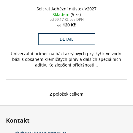
Soicrat Adhézní můstek V2027
Skladem
(5 ks)
od 99,17 Kč bez DPH
120 Kč
od
DETAIL
Univerzální primer na bázi akrylových pryskyřic ve vodní
bázi s obsahem křemičitých plniv a dalších speciálních
aditiv. Ke zlepšení přídržnosti...
2
položek celkem
O
v
Z
l
á
á
Kontakt
d
p
a
a