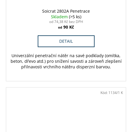
č
u
Soicrat 2802A Penetrace
j
Skladem
(>5 ks)
e
od 74,38 Kč bez DPH
m
90 Kč
od
e
DETAIL
MOTIP
ZÁKLADNÍ
Univerzální penetrační nátěr na savé podklady (omítka,
BARVA
beton, dřevo atd.) pro snížení savosti a zároveň zlepšení
SPREJ
přilnavosti vrchního nátěru disperzní barvou.
500
ML
250
Kč
Kód:
1134/1 K