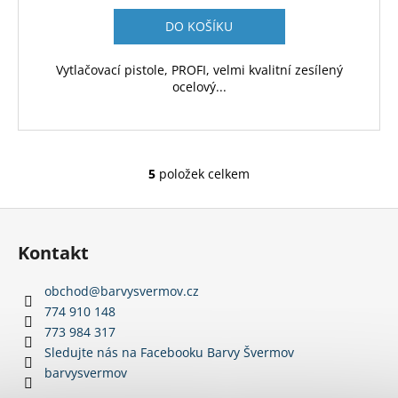
DO KOŠÍKU
Vytlačovací pistole, PROFI, velmi kvalitní zesílený
ocelový...
5
položek celkem
O
v
Z
l
á
á
Kontakt
d
p
a
a
obchod
@
barvysvermov.cz
c
t
774 910 148
í
í
773 984 317
p
Sledujte nás na Facebooku Barvy Švermov
r
barvysvermov
v
k