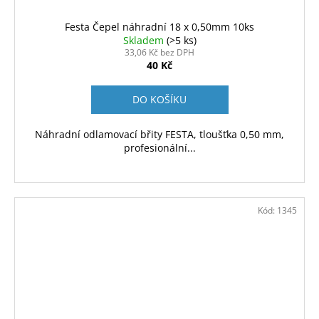
č
u
Festa Čepel náhradní 18 x 0,50mm 10ks
j
Skladem
(>5 ks)
e
33,06 Kč bez DPH
m
40 Kč
e
DO KOŠÍKU
EPOLEX
EPOXIDOVÁ
Náhradní odlamovací břity FESTA, tloušťka 0,50 mm,
PRYSKYŘICE
profesionální...
1200
500G
390
Kč
Kód:
1345