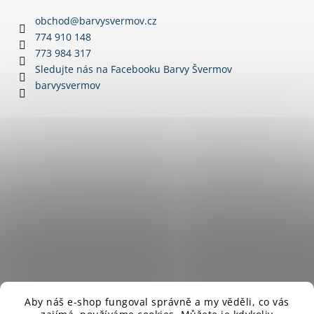
p
a
a
obchod
@
barvysvermov.cz
c
t
774 910 148
í
í
773 984 317
p
Sledujte nás na Facebooku Barvy Švermov
r
barvysvermov
v
k
y
v
ý
p
i
s
u
Aby náš e-shop fungoval správně a my věděli, co vás