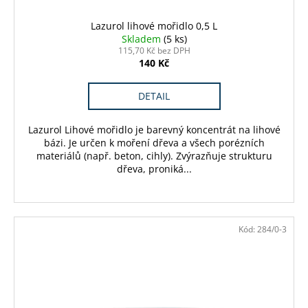
č
u
Lazurol lihové mořidlo 0,5 L
j
Skladem
(5 ks)
e
115,70 Kč bez DPH
m
140 Kč
e
DETAIL
BODY
BODYSOFT
Lazurol Lihové mořidlo je barevný koncentrát na lihové
bázi. Je určen k moření dřeva a všech porézních
125
materiálů (např. beton, cihly). Zvýrazňuje strukturu
Kč
dřeva, proniká...
Kód:
284/0-3