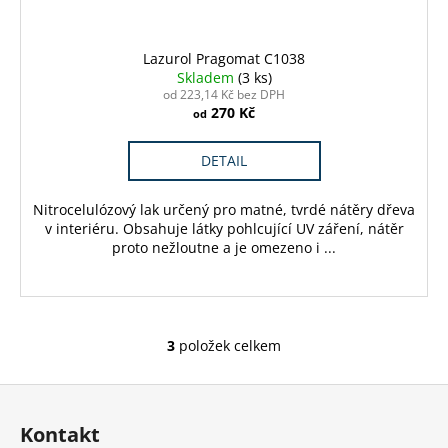
Lazurol Pragomat C1038
Skladem
(3 ks)
od 223,14 Kč bez DPH
270 Kč
od
DETAIL
Nitrocelulózový lak určený pro matné, tvrdé nátěry dřeva
v interiéru. Obsahuje látky pohlcující UV záření, nátěr
proto nežloutne a je omezeno i ...
3
položek celkem
O
v
Z
l
á
á
Kontakt
d