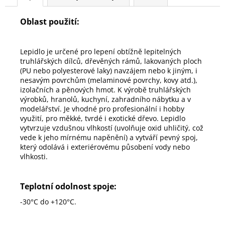
Oblast použití:
Lepidlo je určené pro lepení obtížně lepitelných
truhlářských dílců, dřevěných rámů, lakovaných ploch
(PU nebo polyesterové laky) navzájem nebo k jiným, i
nesavým povrchům (melaminové povrchy, kovy atd.),
izolačních a pěnových hmot. K výrobě truhlářských
výrobků, hranolů, kuchyní, zahradního nábytku a v
modelářství. Je vhodné pro profesionální i hobby
využití, pro měkké, tvrdé i exotické dřevo. Lepidlo
vytvrzuje vzdušnou vlhkostí (uvolňuje oxid uhličitý, což
vede k jeho mírnému napěnění) a vytváří pevný spoj,
který odolává i exteriérovému působení vody nebo
vlhkosti.
Teplotní odolnost spoje:
-30°C do +120°C.