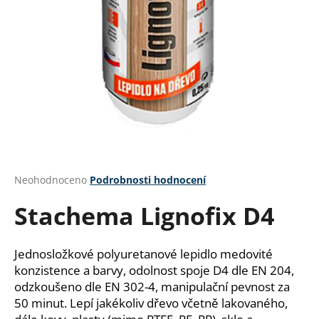
a
j
í
t
?
HLEDAT
Průměrné
Neohodnoceno
Podrobnosti hodnocení
hodnocení
Stachema Lignofix D4
produktu
je
D
0,0
o
z
Jednosložkové polyuretanové lepidlo medovité
p
5
konzistence a barvy, odolnost spoje D4 dle EN 204,
o
hvězdiček.
odzkoušeno dle EN 302-4, manipulační pevnost za
r
50 minut. Lepí jakékoliv dřevo včetně lakovaného,
u