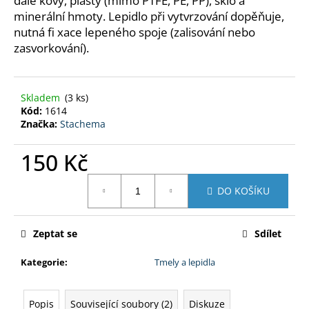
dále kovy, plasty (mimo PTFE, PE, PP), sklo a
č
minerální hmoty. Lepidlo při vytvrzování dopěňuje,
u
j
nutná fi xace lepeného spoje (zalisování nebo
e
zasvorkování).
m
e
Skladem
(3 ks)
Kód:
1614
PERCHLORETYLEN
Značka:
Stachema
800
G
150 Kč
180
Kč
Měrná
DO KOŠÍKU
cena:
Zeptat se
Sdílet
Kategorie
:
Tmely a lepidla
Popis
Související soubory (2)
Diskuze