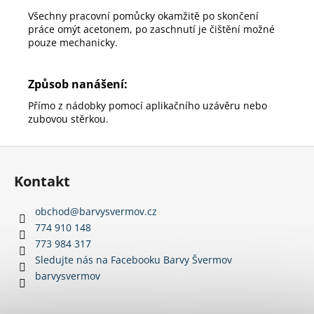
Všechny pracovní pomůcky okamžitě po skončení
práce omýt acetonem, po zaschnutí je čištění možné
pouze mechanicky.
Způsob nanášení:
Přímo z nádobky pomocí aplikačního uzávěru nebo
zubovou stěrkou.
Z
á
Kontakt
p
a
obchod
@
barvysvermov.cz
t
774 910 148
í
773 984 317
Sledujte nás na Facebooku Barvy Švermov
barvysvermov