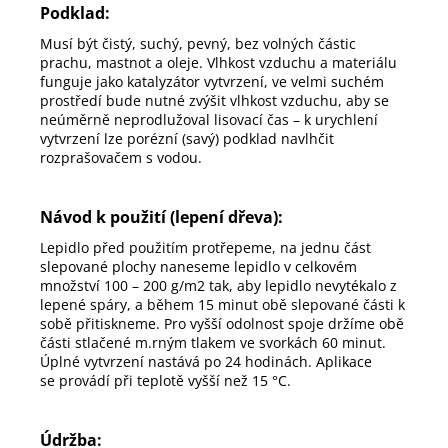
Podklad:
Musí být čistý, suchý, pevný, bez volných částic
prachu, mastnot a oleje. Vlhkost vzduchu a materiálu
funguje jako katalyzátor vytvrzení, ve velmi suchém
prostředí bude nutné zvýšit vlhkost vzduchu, aby se
neúměrně neprodlužoval lisovací čas – k urychlení
vytvrzení lze porézní (savý) podklad navlhčit
rozprašovačem s vodou.
Návod k použití (lepení dřeva):
Lepidlo před použitím protřepeme, na jednu část
slepované plochy naneseme lepidlo v celkovém
množství 100 – 200 g/m
2
tak, aby lepidlo nevytékalo z
lepené spáry, a během 15 minut obě slepované části k
sobě přitiskneme. Pro vyšší odolnost spoje držíme obě
části stlačené m.rným tlakem ve svorkách 60 minut.
Úplné vytvrzení nastává po 24 hodinách. Aplikace
se provádí při teplotě vyšší než 15 °C.
Údržba: