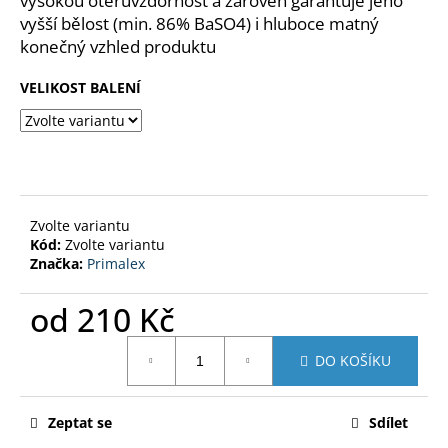
vysokou otěruvzdornost a zároveň garantuje jeho
č
vyšší bělost (min. 86% BaSO
4
) i hluboce matný
u
j
konečný vzhled produktu
e
VELIKOST BALENÍ
m
e
BARVY
ŠVERMOV
RAL
SPREJ
Zvolte variantu
400
Kód:
Zvolte variantu
ML
Značka:
Primalex
160
Kč
od
210 Kč
Měrná
DO KOŠÍKU
cena:
Zeptat se
Sdílet