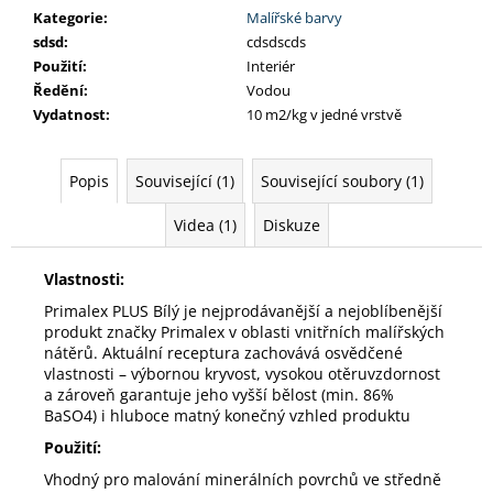
Kategorie
:
Malířské barvy
sdsd
:
cdsdscds
Použití
:
Interiér
Ředění
:
Vodou
Vydatnost
:
10 m2/kg v jedné vrstvě
Popis
Související (1)
Související soubory (1)
Videa (1)
Diskuze
Vlastnosti:
Primalex PLUS Bílý je nejprodávanější a nejoblíbenější
produkt značky Primalex v oblasti vnitřních malířských
nátěrů. Aktuální receptura zachovává osvědčené
vlastnosti – výbornou kryvost, vysokou otěruvzdornost
a zároveň garantuje jeho vyšší bělost (min. 86%
BaSO4) i hluboce matný konečný vzhled produktu
Použití:
Vhodný pro malování minerálních povrchů ve středně