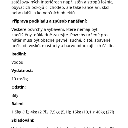
zatěžova- ných interiérech např. stěn a stropů ložnic,
obývacích pokojů či chodeb, ale také kanceláří, škol
nebo dalších komerčních objektů.
Příprava podkladu a způsob nanášení:
Veškeré povrchy a vybavení, které nemají být
znečištěny, důkladně zakryjte. Povrchy určené pro
nátěr musí být obecně pevné, suché, čisté, zbavené
nečistot, vosků, mastnoty a barvu odpuzujících částic.
Ředění:
Vodou
Vydatnost:
10 m²/kg
Odstín:
Bílý
Balení:
1,5kg (1l); 4kg (2,7l); 7,5kg (5,1l); 15kg (10,1l); 40kg (27l)
Skladování: