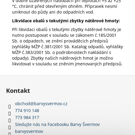
V dobře uzavřených nádobách při teplotách +5 až +25
°
C, chránit před otevřeným ohněm. Přípravek nesmí
uniknout do půdy ani do odpadních vod.
Likvidace obalů s tekutými zbytky nátěrové hmoty:
Při likvidaci obalů s tekutými zbytky nátěrové hmoty je
nutno postupovat v souladu se zákonem č.185/2001
Sb. o odpadech, ve znění prováděcích předpisů
(vyhlášky MŽP č.381/2001 Sb. Katalog odpadů, vyhlášky
MŽP č.383/2001 Sb. o podrobnostech nakládání s
odpady). Zbytky našich nátěrových hmot je možno
likvidovat v souladu se zněním jmenovaných předpisů.
Z
á
Kontakt
p
a
obchod
@
barvysvermov.cz
t
774 910 148
í
773 984 317
Sledujte nás na Facebooku Barvy Švermov
barvysvermov