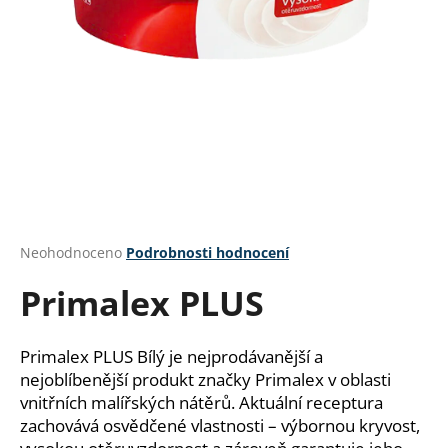
a
j
í
t
?
HLEDAT
Průměrné
Neohodnoceno
Podrobnosti hodnocení
hodnocení
Primalex PLUS
produktu
je
D
0,0
o
z
Primalex PLUS Bílý
je nejprodávanější a
p
5
nejoblíbenější produkt značky Primalex v oblasti
o
hvězdiček.
vnitřních malířských nátěrů. Aktuální receptura
r
zachovává osvědčené vlastnosti – výbornou kryvost,
u