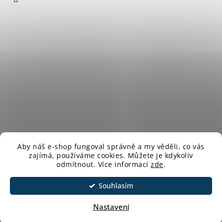
Aby náš e-shop fungoval správně a my věděli, co vás
zajímá,
používáme cookies. Můžete je kdykoliv
odmítnout.
Více informací
zde
.
Vytvořil Shoptet
Souhlasím
Copyright 2026
Barvy Švermov
. Všechna práva vyhrazena.
Upravit nastavení cookies
Nastavení