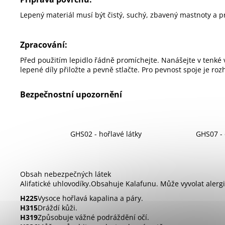
Lepený materiál musí být čistý, suchý, zbavený mastnoty a pr
Zpracování:
Před použitím lepidlo řádně promíchejte. Nanášejte v tenké 
lepené díly přiložte a pevně stlačte. Pro pevnost spoje je ro
Bezpečnostní upozornění
GHS02 - hořlavé látky
GHS07 - 
Obsah nebezpečných látek
Alifatické uhlovodíky.Obsahuje Kalafunu. Může vyvolat alergi
H225
Vysoce hořlavá kapalina a páry.
H315
Dráždí kůži.
H319
Způsobuje vážné podráždění očí.