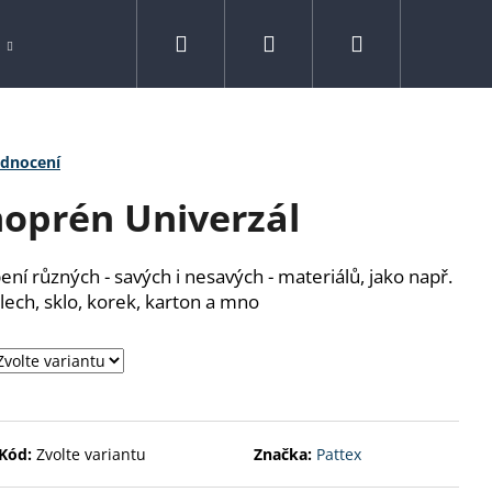
Hledat
Přihlášení
Nákupní
Spreje
Drogerie
Kontakty
Značk
košík
odnocení
oprén Univerzál
ení různých - savých i nesavých - materiálů, jako např.
lech, sklo, korek, karton a mno
Kód:
Zvolte variantu
Značka:
Pattex
N 800 G