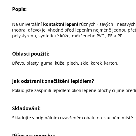
Popis:
Na univerzální
kontaktní lepení
různých - savých i nesavých 
(hobra, dřevo) je vhodné před lepením nejméně jednou př
polystyrenu, syntetické kůže, měkčeného PVC , PE a PP.
Oblasti použití:
Dřevo, plasty, guma, kůže, plech, sklo, korek, karton.
Jak odstranit znečištění lepidlem?
Pokud jste zašpinili lepidlem okolí lepené plochy či jiné př
Skladování:
Skladujte v originálním uzavřeném obalu na suchém místě. 
Příprava povrchu: