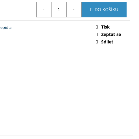
DO KOŠÍKU
Tisk
lepidla
Zeptat se
Sdílet