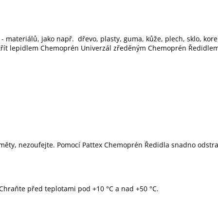
- materiálů, jako např. dřevo, plasty, guma, kůže, plech, sklo, kor
etřít lepidlem Chemoprén Univerzál zředěným Chemoprén Ředidlem
edměty, nezoufejte. Pomocí Pattex Chemoprén Ředidla snadno odstran
Chraňte před teplotami pod +10 °C a nad +50 °C.