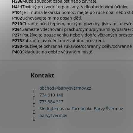
H336
Může způsobit ospalost nebo závratě.
H411
Toxický pro vodní organismy, s dlouhodobými účinky.
P101
Je-li nutná lékařská pomoc, mějte po ruce obal nebo ští
P102
Uchovávejte mimo dosah dětí.
P210
Chraňte před teplem, horkými povrchy, jiskrami, otevře
P261
Zamezte vdechování prachu/dýmu/plynu/mlhy/par/aero
P271
Používejte pouze venku nebo v dobře větraných prostor
P273
Zabraňte uvolnění do životního prostředí.
P280
Používejte ochranné rukavice/ochranný oděv/ochranné br
P403
Skladujte na dobře větraném místě.
Z
á
Kontakt
p
a
obchod
@
barvysvermov.cz
t
774 910 148
í
773 984 317
Sledujte nás na Facebooku Barvy Švermov
barvysvermov