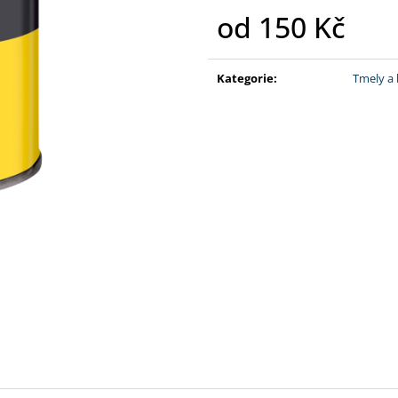
500G
180 Kč
od
150 Kč
390 Kč
Měrná
cena:
Kategorie
:
Tmely a 