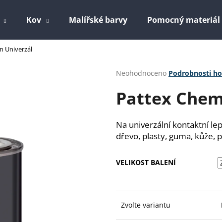
Kov
Malířské barvy
Pomocný materiál
 Univerzál
Co potřebujete najít?
Průměrné
Neohodnoceno
Podrobnosti h
hodnocení
Pattex Chem
produktu
HLEDAT
je
0,0
z
Na univerzální kontaktní lep
5
Doporučujeme
dřevo, plasty, guma, kůže, p
hvězdiček.
VELIKOST BALENÍ
Zvolte variantu
EPOLEX EPOXIDOVÁ PRYSKYŘICE 1200
PERCHLORETYLE