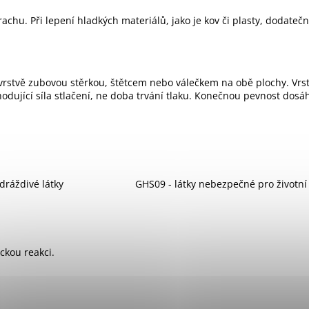
achu. Při lepení hladkých materiálů, jako je kov či plasty, dodate
vrstvě zubovou stěrkou, štětcem nebo válečkem na obě plochy. Vrst
zhodující síla stlačení, ne doba trvání tlaku. Konečnou pevnost dos
dráždivé látky
GHS09 - látky nebezpečné pro životní
ckou reakci.