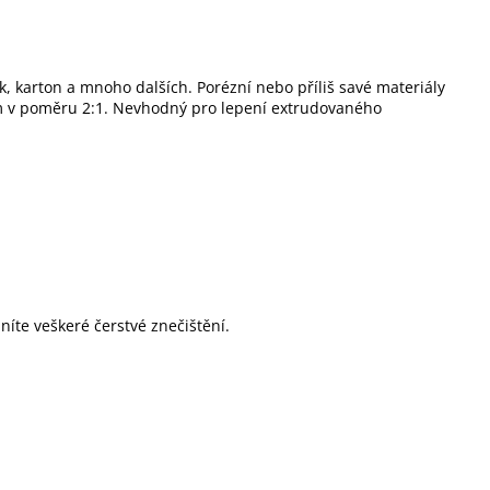
ek, karton a mnoho dalších. Porézní nebo příliš savé materiály
 v poměru 2:1. Nevhodný pro lepení extrudovaného
íte veškeré čerstvé znečištění.