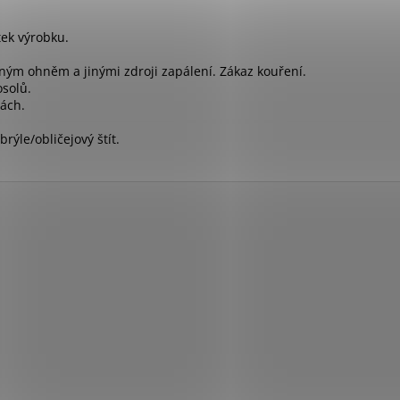
tek výrobku.
ným ohněm a jinými zdroji zapálení. Zákaz kouření.
solů.
ách.
ýle/obličejový štít.