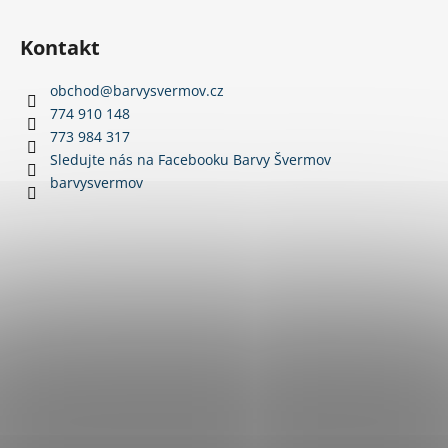
Z
á
Kontakt
p
a
obchod
@
barvysvermov.cz
t
774 910 148
í
773 984 317
Sledujte nás na Facebooku Barvy Švermov
barvysvermov