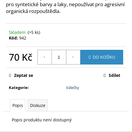
č
pro syntetické barvy a laky, nepoužívat pro agresivní
u
organická rozpouštědla.
j
e
m
Skladem
(>5 ks)
e
Kód:
942
PERCHLORETYLEN
70 Kč
800
DO KOŠÍKU
G
Měrná
180
cena:
Kč
Zeptat se
Sdílet
Kategorie
:
Válečky
Popis
Diskuze
Popis produktu není dostupný