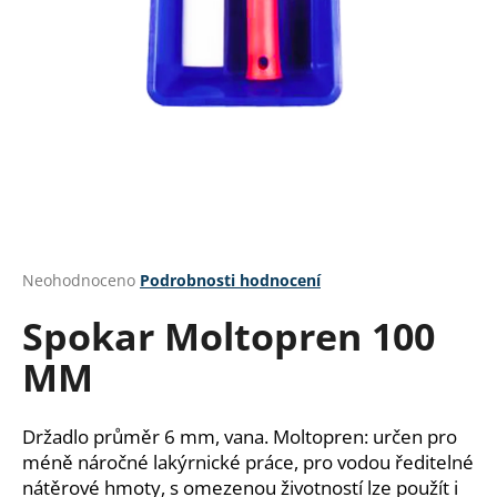
a
j
í
t
?
HLEDAT
Průměrné
Neohodnoceno
Podrobnosti hodnocení
hodnocení
Spokar Moltopren 100
produktu
je
D
MM
0,0
o
z
p
5
o
hvězdiček.
Držadlo průměr 6 mm, vana. Moltopren: určen pro
r
méně náročné lakýrnické práce, pro vodou ředitelné
u
nátěrové hmoty, s omezenou životností lze použít i