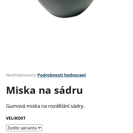
a
j
í
t
?
HLEDAT
Průměrné
Neohodnoceno
Podrobnosti hodnocení
hodnocení
Miska na sádru
produktu
je
D
0,0
o
z
Gumová miska na rozdělání sádry.
p
5
o
hvězdiček.
VELIKOST
r
u