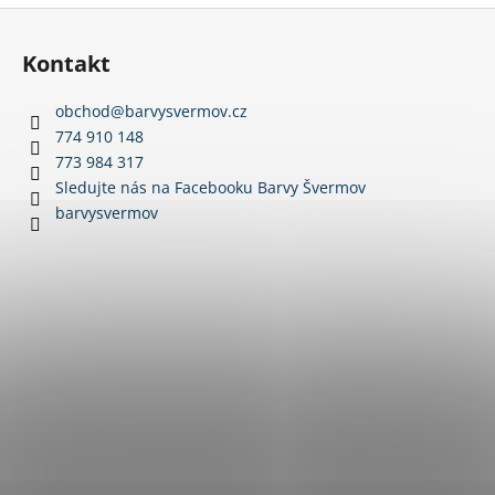
Z
á
Kontakt
p
a
obchod
@
barvysvermov.cz
t
774 910 148
í
773 984 317
Sledujte nás na Facebooku Barvy Švermov
barvysvermov