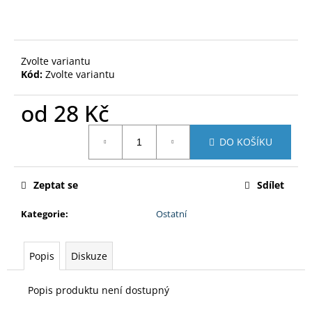
č
u
j
e
Zvolte variantu
m
Kód:
Zvolte variantu
e
od
28 Kč
MOTIP
Měrná
ZÁKLADNÍ
DO KOŠÍKU
BARVA
cena:
SPREJ
500
ML
Zeptat se
Sdílet
250
Kč
Kategorie
:
Ostatní
Popis
Diskuze
Popis produktu není dostupný