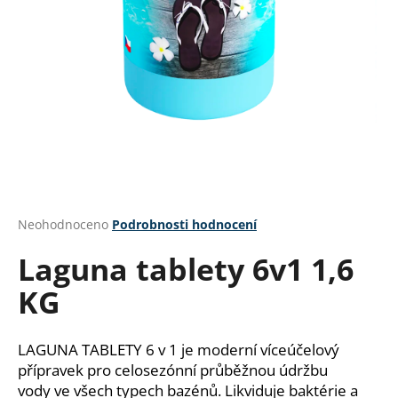
a
j
í
t
?
HLEDAT
Průměrné
Neohodnoceno
Podrobnosti hodnocení
hodnocení
Laguna tablety 6v1 1,6
produktu
je
D
KG
0,0
o
z
p
5
o
hvězdiček.
LAGUNA TABLETY 6 v 1 je moderní víceúčelový
r
přípravek pro celosezónní průběžnou údržbu
u
vody ve všech typech bazénů. Likviduje baktérie a