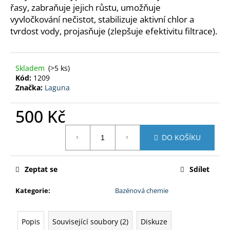
č
řasy, zabraňuje jejich růstu, umožňuje
u
vyvločkování nečistot, stabilizuje aktivní chlor a
j
tvrdost vody, projasňuje (zlepšuje efektivitu filtrace).
e
m
e
Skladem
(>5 ks)
Kód:
1209
Značka:
Laguna
EPOLEX
EPOXIDOVÁ
PRYSKYŘICE
500 Kč
1200
500G
Měrná
390
DO KOŠÍKU
cena:
Kč
Zeptat se
Sdílet
Kategorie
:
Bazénová chemie
Popis
Související soubory (2)
Diskuze