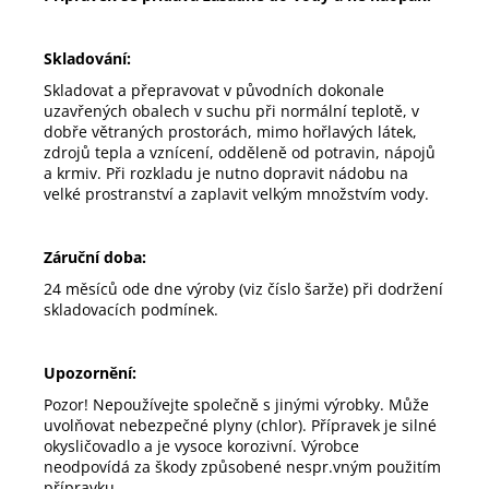
Skladování:
Skladovat a přepravovat v původních dokonale
uzavřených obalech v suchu při normální teplotě, v
dobře větraných prostorách, mimo hořlavých látek,
zdrojů tepla a vznícení, odděleně od potravin, nápojů
a krmiv. Při rozkladu je nutno dopravit nádobu na
velké prostranství a zaplavit velkým množstvím vody.
Záruční doba:
24 měsíců ode dne výroby (viz číslo šarže) při dodržení
skladovacích podmínek.
Upozornění:
Pozor! Nepoužívejte společně s jinými výrobky. Může
uvolňovat nebezpečné plyny (chlor). Přípravek je silné
okysličovadlo a je vysoce korozivní. Výrobce
neodpovídá za škody způsobené nespr.vným použitím
přípravku.