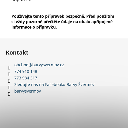
Používejte tento přípravek bezpečně. Před použitím
si vždy pozorně přečtěte údaje na obalu apřipojené
informace o přípravku.
Z
á
Kontakt
p
a
obchod
@
barvysvermov.cz
t
774 910 148
í
773 984 317
Sledujte nás na Facebooku Barvy Švermov
barvysvermov