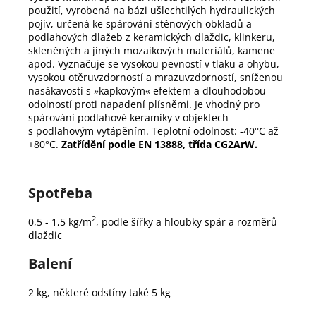
použití, vyrobená na bázi ušlechtilých hydraulických
pojiv, určená ke spárování stěnových obkladů a
podlahových dlažeb z keramických dlaždic, klinkeru,
skleněných a jiných mozaikových materiálů, kamene
apod. Vyznačuje se vysokou pevností v tlaku a ohybu,
vysokou otěruvzdorností a mrazuvzdorností, sníženou
nasákavostí s »kapkovým« efektem a dlouhodobou
odolností proti napadení plísněmi. Je vhodný pro
spárování podlahové keramiky v objektech
s podlahovým vytápěním. Teplotní odolnost: -40°C až
+80°C.
Zatřídění podle EN 13888
, třída CG2ArW.
Spotřeba
2
0,5 - 1,5 kg/m
, podle šířky a hloubky spár a rozměrů
dlaždic
Balení
2 kg, některé odstíny také 5 kg