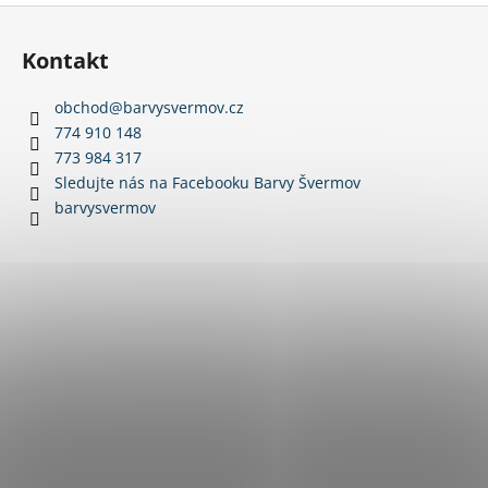
Z
á
Kontakt
p
a
obchod
@
barvysvermov.cz
t
774 910 148
í
773 984 317
Sledujte nás na Facebooku Barvy Švermov
barvysvermov