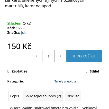
klinkeru, skleněných a jiných mozaikových
č
materiálů, kamene apod.
u
j
e
m
Skladem
(5 ks)
e
Kód:
1665
Značka:
Jub
EPOLEX
150 Kč
EPOXIDOVÁ
PRYSKYŘICE
Měrná
1200
DO KOŠÍKU
cena:
500G
390
Kč
Zeptat se
Sdílet
Kategorie
:
Tmely a lepidla
Popis
Související soubory (2)
Diskuze
Vysoce kvalitní spárovací hmota pro vnitřní i venkovní