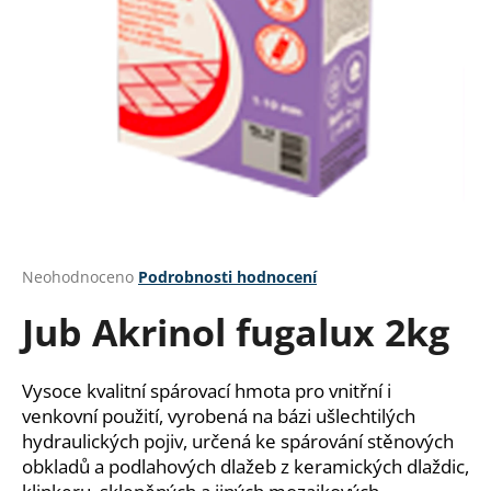
a
j
í
t
?
HLEDAT
Průměrné
Neohodnoceno
Podrobnosti hodnocení
hodnocení
Jub Akrinol fugalux 2kg
produktu
je
D
0,0
o
z
Vysoce kvalitní spárovací hmota pro vnitřní i
p
5
venkovní použití, vyrobená na bázi ušlechtilých
o
hvězdiček.
hydraulických pojiv, určená ke spárování stěnových
r
obkladů a podlahových dlažeb z keramických dlaždic,
u