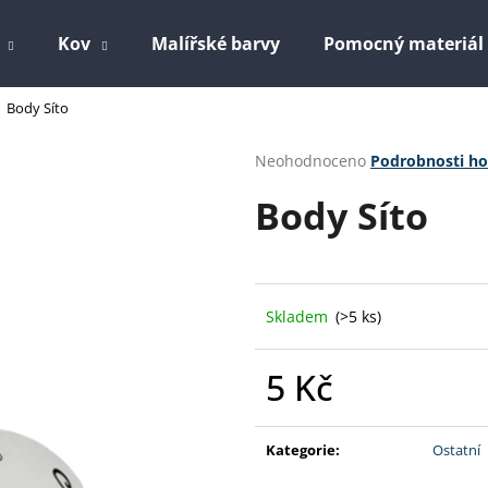
Kov
Malířské barvy
Pomocný materiál
Body Síto
Co potřebujete najít?
Průměrné
Neohodnoceno
Podrobnosti h
hodnocení
Body Síto
produktu
HLEDAT
je
0,0
z
5
Doporučujeme
hvězdiček.
Skladem
(>5 ks)
5 Kč
Měrná
cena:
Kategorie
:
Ostatní
EPOLEX EPOXIDOVÁ PRYSKYŘICE 1200
PERCHLORETYLE