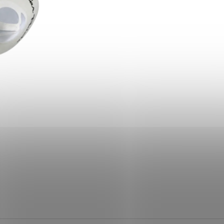
500G
180 Kč
390 Kč