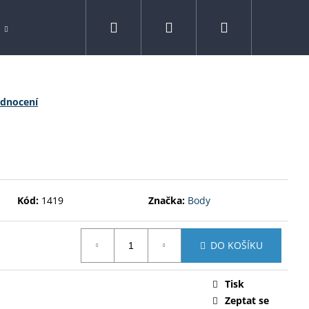
Hledat
Přihlášení
Nákupní
Spreje
Drogerie
Kontakty
Značk
košík
odnocení
Kód:
1419
Značka:
Body
DO KOŠÍKU
Tisk
N 800 G
Zeptat se