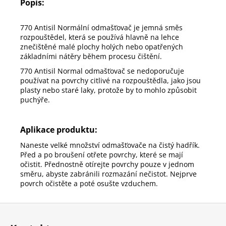
Popis:
770 Antisil Normální odmašťovač je jemná směs
rozpouštědel, která se používá hlavně na lehce
znečištěné malé plochy holých nebo opatřených
základními nátěry během procesu čištění.
770 Antisil Normal odmašťovač se nedoporučuje
používat na povrchy citlivé na rozpouštědla, jako jsou
plasty nebo staré laky, protože by to mohlo způsobit
puchýře.
Aplikace produktu:
Naneste velké množství odmašťovače na čistý hadřík.
Před a po broušení otřete povrchy, které se mají
očistit. Přednostně otírejte povrchy pouze v jednom
směru, abyste zabránili rozmazání nečistot. Nejprve
povrch očistěte a poté osušte vzduchem.
Z
á