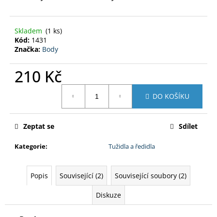
č
u
j
Skladem
(1 ks)
e
Kód:
1431
m
Značka:
Body
e
210 Kč
MOTIP
Měrná
ZÁKLADNÍ
DO KOŠÍKU
cena:
BARVA
SPREJ
500
ML
Zeptat se
Sdílet
250
Kč
Kategorie
:
Tužidla a ředidla
Popis
Související (2)
Související soubory (2)
Diskuze