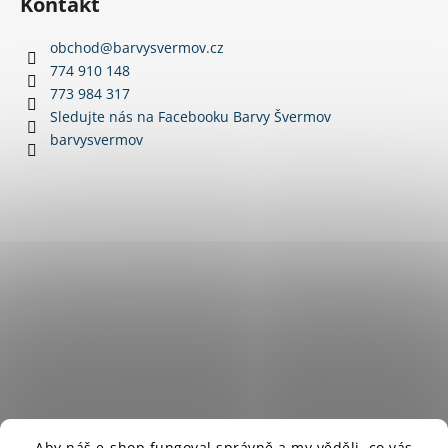
Kontakt
p
a
obchod
@
barvysvermov.cz
t
774 910 148
í
773 984 317
Sledujte nás na Facebooku Barvy Švermov
barvysvermov