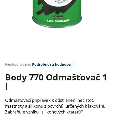
a
j
í
t
?
HLEDAT
Průměrné
Neohodnoceno
Podrobnosti hodnocení
hodnocení
Body 770 Odmašťovač 1
produktu
je
D
l
0,0
o
z
p
5
o
hvězdiček.
Odmašťovací přípravek k odstranění nečistot,
r
mastnoty a silikonu z povrchů, určených k lakování.
u
Zabraňuje vzniku "silikonových kráterů"