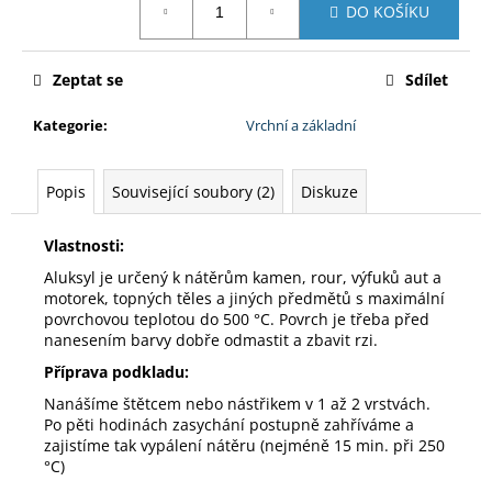
DO KOŠÍKU
cena:
Zeptat se
Sdílet
Kategorie
:
Vrchní a základní
Popis
Související soubory (2)
Diskuze
Vlastnosti:
Aluksyl je určený k nátěrům kamen, rour, výfuků aut a
motorek, topných těles a jiných předmětů s maximální
povrchovou teplotou do 500 °C. Povrch je třeba před
nanesením barvy dobře odmastit a zbavit rzi.
Příprava podkladu:
Nanášíme štětcem nebo nástřikem v 1 až 2 vrstvách.
Po pěti hodinách zasychání postupně zahříváme a
zajistíme tak vypálení nátěru (nejméně 15 min. při 250
°C)