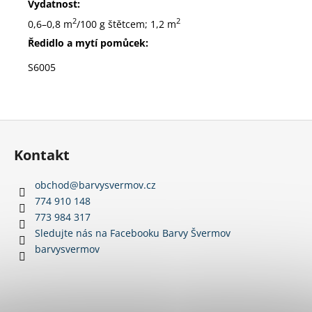
Vydatnost:
2
2
0,6–0,8 m
/100 g štětcem; 1,2 m
Ředidlo a mytí pomůcek:
S6005
Z
á
Kontakt
p
a
obchod
@
barvysvermov.cz
t
774 910 148
í
773 984 317
Sledujte nás na Facebooku Barvy Švermov
barvysvermov