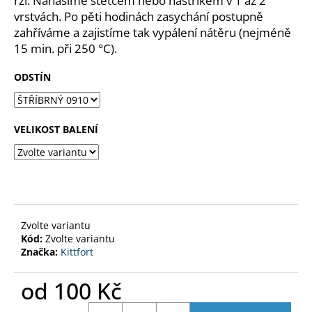
rzi. Nanášíme štětcem nebo nástřikem v 1 až 2
č
vrstvách. Po pěti hodinách zasychání postupně
u
j
zahříváme a zajistíme tak vypálení nátěru (nejméně
e
15 min. při 250 °C).
m
e
ODSTÍN
PERCHLORETYLEN
VELIKOST BALENÍ
800
G
180
Kč
Zvolte variantu
Kód:
Zvolte variantu
Značka:
Kittfort
od
100 Kč
Měrná