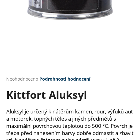
a
j
í
t
?
HLEDAT
Průměrné
Neohodnoceno
Podrobnosti hodnocení
hodnocení
Kittfort Aluksyl
produktu
je
D
0,0
o
z
Aluksyl je určený k nátěrům kamen, rour, výfuků aut
p
5
a motorek, topných těles a jiných předmětů s
o
hvězdiček.
maximální povrchovou teplotou do 500 °C. Povrch je
r
třeba před nanesením barvy dobře odmastit a zbavit
u